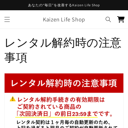
コンテ
あなたの“毎日”を改善するKaizen Life Shop
ンツに
進む
カ
Kaizen Life Shop
ー
ト
レンタル解約時の注意
事項