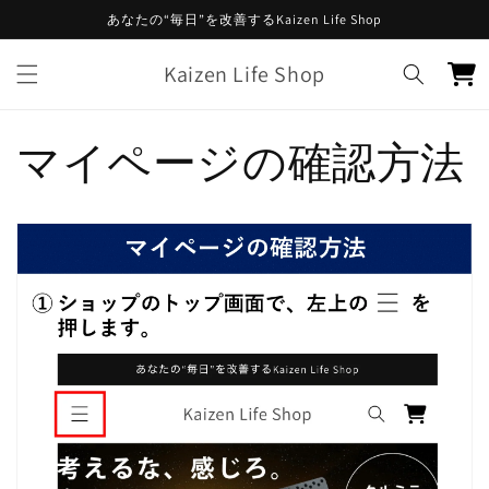
コンテ
あなたの“毎日”を改善するKaizen Life Shop
ンツに
進む
カ
Kaizen Life Shop
ー
ト
マイページの確認方法